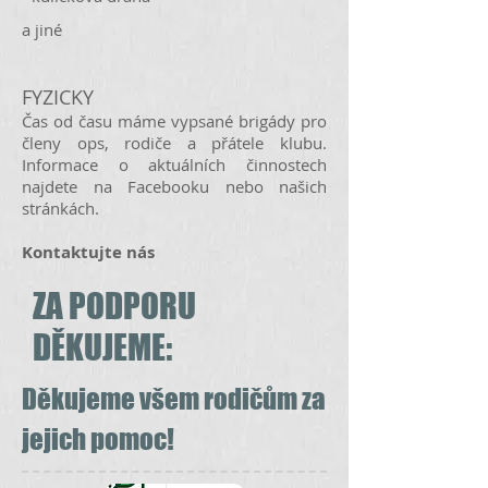
a jiné
FYZICKY
Čas od času máme vypsané brigády pro
členy ops, rodiče a přátele klubu.
Informace o aktuálních činnostech
najdete na Facebooku nebo našich
stránkách.
Kontaktujte nás
ZA PODPORU
DĚKUJEME:
Děkujeme
všem rodičům za
jejich pomoc!