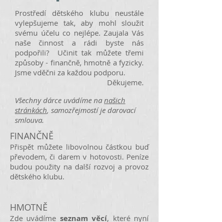
Prostředí dětského klubu neustále
vylepšujeme tak, aby mohl sloužit
svému účelu co nejlépe. Zaujala Vás
naše činnost a rádi byste nás
podpořili? Učinit tak můžete třemi
způsoby - finančně, hmotně a fyzicky.
Jsme vděčni za každou podporu.
Děkujeme.
Všechny dárce uvádíme na
našich
stránkách
, samozřejmostí je darovací
smlouva.
FINANČNĚ
Přispět můžete libovolnou částkou buď
převodem, či darem v hotovosti. Peníze
budou použity na další rozvoj a provoz
dětského klubu.
HMOTNĚ
Zde uvádíme
seznam věcí
, které nyní