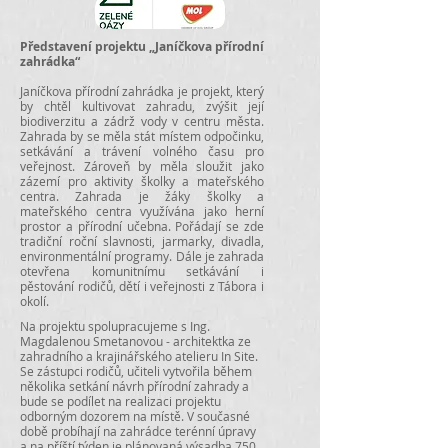
Představení projektu „Janíčkova přírodní
zahrádka“
Janíčkova přírodní zahrádka je projekt, který
b
y chtěl kultivovat zahradu, zvýšit její
biodiverzitu a zádrž vody v centru města.
Zahrada by se měla stát místem odpočinku,
setkávání a trávení volného času pro
veřejnost. Zároveň by měla sloužit jako
zázemí pro aktivity školky a mateřského
centra. Zahrada je žáky školky a
mateřského centra využívána jako herní
prostor a přírodní učebna. Pořádají se zde
tradiční roční slavnosti, jarmarky, divadla,
environmentální programy. Dále je zahrada
otevřena komunitnímu setkávání i
pěstování rodičů, dětí i veřejnosti z Tábora i
okolí.
Na projektu spolupracujeme s Ing.
Magdalenou Smetanovou - architektka ze
zahradního a krajinářského atelieru In Site.
Se zástupci rodičů, učiteli vytvořila během
několika setkání návrh přírodní zahrady a
bude se podílet na realizaci projektu
odborným dozorem na místě.​ V současné
době probíhají na zahrádce terénní úpravy
a na příští týden je plánovaná výsadba 750