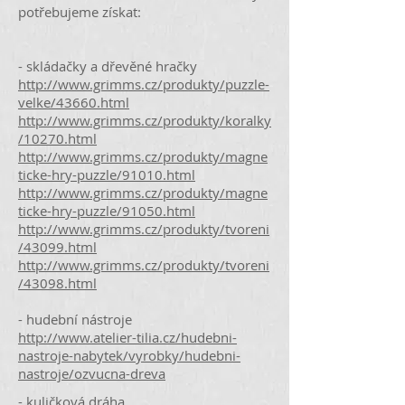
potřebujeme získat:
- skládačky a dřevěné hračky
http://www.grimms.cz/produkty/puzzle-
velke/43660.html
http://www.grimms.cz/produkty/koralky
/10270.html
http://www.grimms.cz/produkty/magne
ticke-hry-puzzle/91010.html
http://www.grimms.cz/produkty/magne
ticke-hry-puzzle/91050.html
http://www.grimms.cz/produkty/tvoreni
/43099.html
http://www.grimms.cz/produkty/tvoreni
/43098.html
- hudební nástroje
http://www.atelier-tilia.cz/hudebni-
nastroje-nabytek/vyrobky/hudebni-
nastroje/ozvucna-dreva
- kuličková dráha