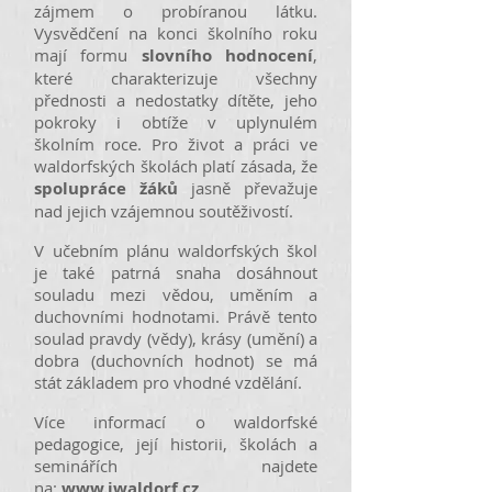
zájmem o probíranou látku.
Vysvědčení na konci školního roku
mají formu
slovního hodnocení
,
které charakterizuje všechny
přednosti a nedostatky dítěte, jeho
pokroky i obtíže v uplynulém
školním roce. Pro život a práci ve
waldorfských školách platí zásada, že
spolupráce žáků
jasně převažuje
nad jejich vzájemnou soutěživostí.
V učebním plánu waldorfských škol
je také patrná snaha dosáhnout
souladu mezi vědou, uměním a
duchovními hodnotami. Právě tento
soulad pravdy (vědy), krásy (umění) a
dobra (duchovních hodnot) se má
stát základem pro vhodné vzdělání.
Více informací o waldorfské
pedagogice, její historii, školách a
seminářích najdete
na:
www.iwaldorf.cz