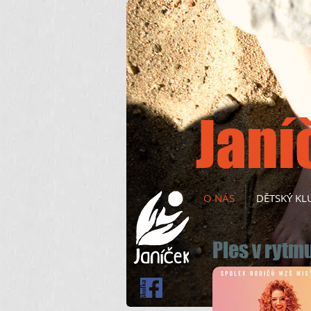
Janí
O NÁS
DĚTSKÝ KL
Ples v ryt