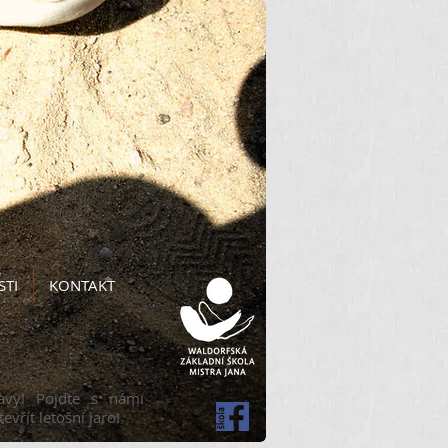
STI
KONTAKT
avy! Pojďte s námi
vřít letošní jaro!