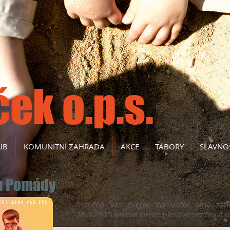
ček o.p.s.
UB
KOMUNITNÍ ZAHRADA
AKCE
TÁBORY
SLAVNO
mu Pomády
Srdečně Vás zveme na večer plný záb
28.3.2025 oslavit konec plesové sezony a ote